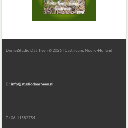
DesignStudio Dáárheen © 2026 | Castricum, Noord-Holland
E :
info@studiodaarheen.nl
T : 06-11582754