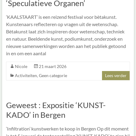
treft!
‘Speculatieve Organen’
Design
en
‘KAALSTAART’ is een reizend festival voor bètakunst.
trendadvies
Kunstenaars reflecteren op vragen uit de wetenschap.
bij
Bètakunst laat zich inspireren door wetenschap, techniek
productontwikkeling.
en natuur. Beeldende kunst, podiumkunst, onderzoek en
nieuwe samenwerkingen worden aan het publiek getoond
in en om een aantal
Nicole
21 maart 2026
Activiteiten
,
Geen categorie
Lees verder
Geweest : Expositie ‘KUNST-
KADO’ in Bergen
‘Infiltration’ kunstwerken te koop in Bergen Op dit moment
is tot 5 januari de tentoonstelling ‘KUNST-KADO’ te zien bij