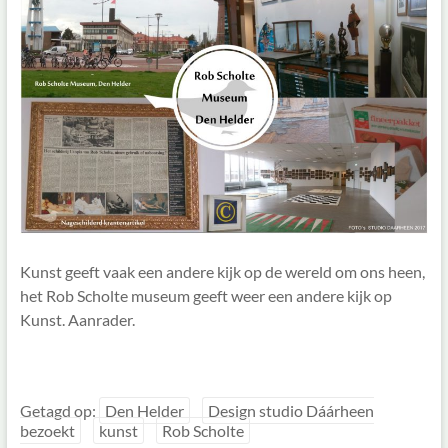
treft!
Design
en
trendadvies
bij
productontwikkeling.
Kunst geeft vaak een andere kijk op de wereld om ons heen,
het Rob Scholte museum geeft weer een andere kijk op
Kunst. Aanrader.
Getagd op:
Den Helder
Design studio Dáárheen
bezoekt
kunst
Rob Scholte