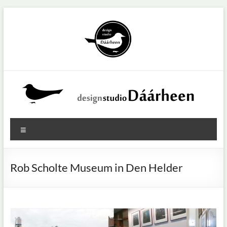
Ga
naar
de
inhoud
Design
Menu
studio
Dáárheen
Rob Scholte Museum in Den Helder
U
wilt
innoveren?
Dat