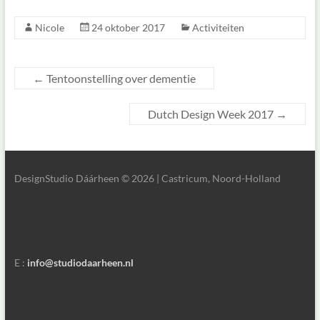
Nicole
24 oktober 2017
Activiteiten
←
Tentoonstelling over dementie
Dutch Design Week 2017
→
DesignStudio Dáárheen © 2026 | Castricum, Noord-Holland
E :
info@studiodaarheen.nl